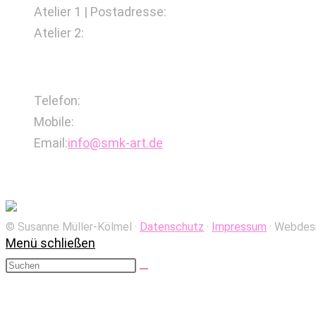
Atelier 1 | Postadresse:
Schlicker Weg 21, 42659 S
Atelier 2:
Ackerstraße 15, 40233 Düsseldorf
Kontakt
Telefon:
0212-2471419
Mobile:
0160-4550185
Opens
Email:
info@smk-art.de
in
Susanne Müller-Kölmel
your
application
© Susanne Müller-Kölmel ·­
Datenschutz
·­­
Impressum
· Webdes
Menü schließen