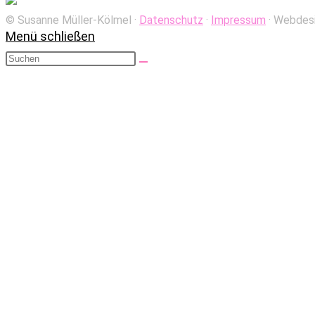
© Susanne Müller-Kölmel ·­
Datenschutz
·­­
Impressum
· Webdes
Menü schließen