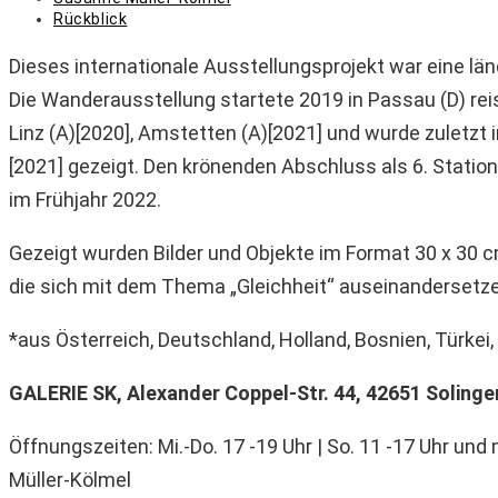
Autor:
Beitrags-
Rückblick
Kategorie:
Dieses internationale Ausstellungsprojekt war eine l
Die Wanderausstellung startete 2019 in Passau (D) rei
Linz (A)[2020], Amstetten (A)[2021] und wurde zuletzt
[2021] gezeigt. Den krönenden Abschluss als 6. Station
im Frühjahr 2022.
Gezeigt wurden Bilder und Objekte im Format 30 x 30 
die sich mit dem Thema „Gleichheit“ auseinandersetz
*aus Österreich, Deutschland, Holland, Bosnien, Türkei,
GALERIE SK, Alexander Coppel-Str. 44, 42651 Solinge
Öffnungszeiten: Mi.-Do. 17 -19 Uhr | So. 11 -17 Uhr u
Müller-Kölmel