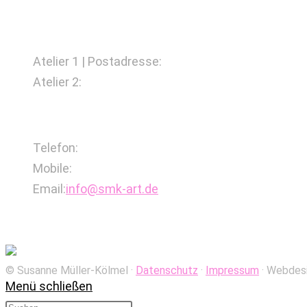
Atelier
Atelier 1 | Postadresse:
Schlicker Weg 21, 42659 S
Atelier 2:
Ackerstraße 15, 40233 Düsseldorf
Kontakt
Telefon:
0212-2471419
Mobile:
0160-4550185
Opens
Email:
info@smk-art.de
in
Susanne Müller-Kölmel
your
application
© Susanne Müller-Kölmel ·­
Datenschutz
·­­
Impressum
· Webdes
Menü schließen