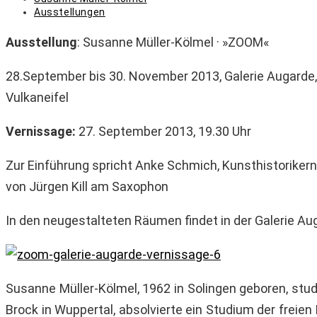
Autor:
Beitrags-
Ausstellungen
Kategorie:
Ausstellung
: Susanne Müller-Kölmel · »ZOOM«
28.September bis 30. November 2013, Galerie Augarde
Vulkaneifel
Vernissage:
27. September 2013, 19.30 Uhr
Zur Einführung spricht Anke Schmich, Kunsthistoriker
von Jürgen Kill am Saxophon
In den neugestalteten Räumen findet in der Galerie Aug
Susanne Müller-Kölmel, 1962 in Solingen geboren, st
Brock in Wuppertal, absolvierte ein Studium der freie