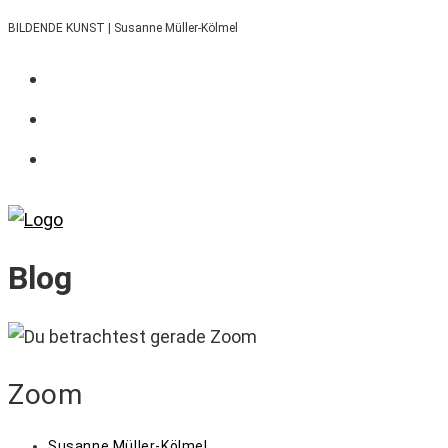
Zum
BILDENDE KUNST | Susanne Müller-Kölmel
Inhalt
springen
Blog
Zoom
Beitrags-
Susanne Müller-Kölmel