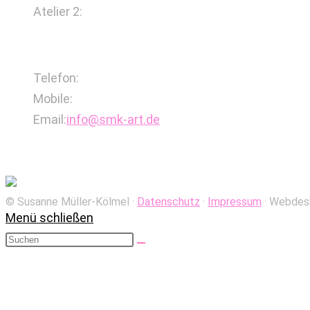
Atelier 2:
Ackerstraße 15, 40233 Düsseldorf
uns
hilft
Kontakt
zu
leben.“
Telefon:
0212-2471419
Mobile:
0160-4550185
Opens
Email:
info@smk-art.de
in
Susanne Müller-Kölmel
your
application
© Susanne Müller-Kölmel ·­
Datenschutz
·­­
Impressum
· Webdes
Menü schließen