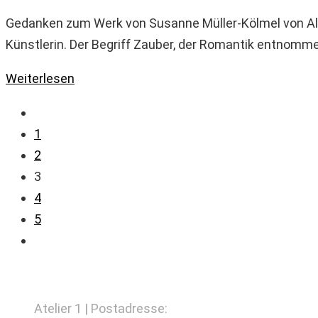
Gedanken zum Werk von Susanne Müller-Kölmel von Alex
Künstlerin. Der Begriff Zauber, der Romantik entnomme
„Und
Weiterlesen
jedem
Zur
Anfang
vorherigen
1
wohnt
Seite
2
ein
3
Zauber
4
inne,
5
der
Zur
uns
nächsten
beschützt
Atelier
Seite
und
Atelier 1 | Postadresse:
Schlicker Weg 21, 42659 S
der